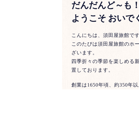
だんだんど～も
ようこそ おいで
こんにちは、須田屋旅館で
このたびは須田屋旅館のホ
ざいます。
四季折々の季節を楽しめる
置しております。
創業は1650年頃、約350
山の開発、ダムの建設、河
紆余曲折を経ながらも多く
昔ながらの小さな旅館では
うなフレンドリーでアット
頑張っています。魚沼市や
下さい。