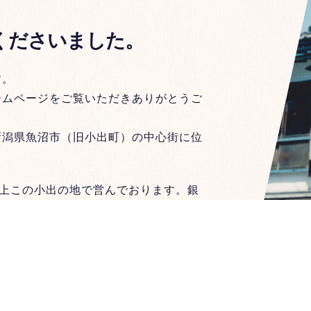
！
くださいました。
す。
ームページをご覧いただきありがとうご
新潟県魚沼市（旧小出町）の中心街に位
年以上この小出の地で営んでおります。銀
川改修による移転、大雪、中越地震など
のお客様に支えられて今日に至ります。
ありますが、何回でも来ていただけるよ
ホームで皆様に愛される旅館を目指して
周辺へお越しの際は須田屋旅館をご利用